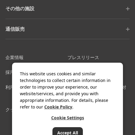
その他の施設
通信販売
企業情報
プレスリリース
採用情報
サイトマップ
This website uses cookies and similar
technologies to collect certain information in
order to improve your experience, our
利用規約
カスタマーハラスメントに対
website/services, and provide you with
する基本方針
appropriate information. For details, please
refer to our
Cookie Policy
.
クッキー設定
Cookie Settings
COPYRIGHT© FUJIYA HOTEL Co.,Ltd. All Rights Reserved.
Accept All