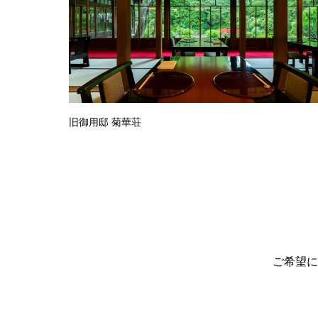
旧御用邸 菊華荘
ご希望に