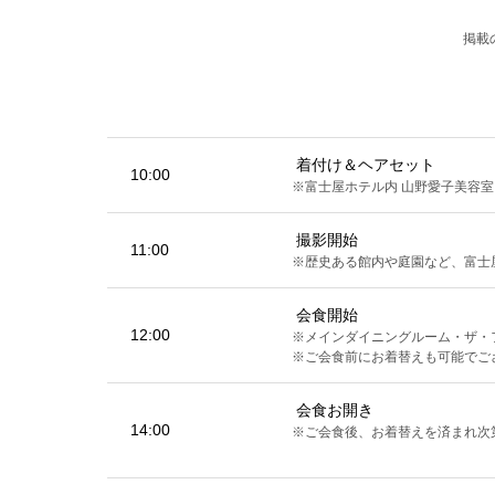
掲載
着付け＆ヘアセット
10:00
※富士屋ホテル内 山野愛子美容
撮影開始
11:00
※歴史ある館内や庭園など、富士
会食開始
12:00
※メインダイニングルーム・ザ・
※ご会食前にお着替えも可能でご
会食お開き
14:00
※ご会食後、お着替えを済まれ次