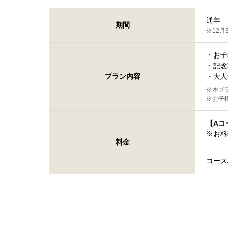
通年
期間
※12月
・お子
・記念
プラン内容
・大人
※本プ
※お子
【Aコ
※お料
料金
コース