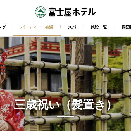
ング
パーティー・会議
スパ
施設一覧
周辺
三歳祝い（髪置き）