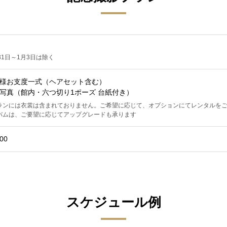
31日～1月3日は除く
様お支度一式（ヘアセット含む）
写真（館内・六つ切り1ポーズ 台紙付き）
ランには衣裳は含まれておりません。ご希望に応じて、オプションにてレンタルを
バムは、ご要望に応じてアップグレードも承ります
00
スケジュール例