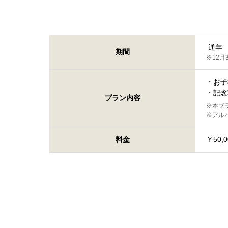
通年
期間
※12月
・お子
・記念
プラン内容
※本プ
※アル
料金
￥50,0