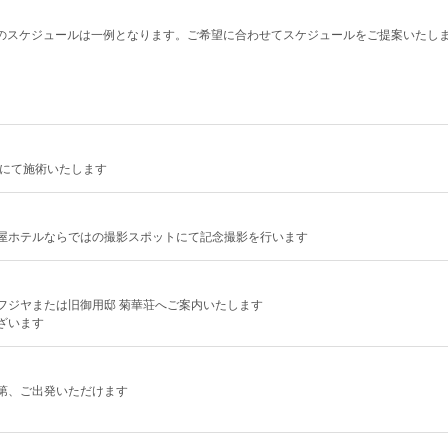
のスケジュールは一例となります。ご希望に合わせてスケジュールをご提案いたし
室にて施術いたします
屋ホテルならではの撮影スポットにて記念撮影を行います
フジヤまたは旧御用邸 菊華荘へご案内いたします
ざいます
第、ご出発いただけます