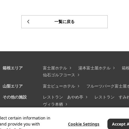
一覧に戻る
箱根エリア
富士屋ホテル
湯本富士屋ホテル
箱
仙石ゴルフコース
山梨エリア
富士ビューホテル
フルーツパーク富士屋
その他の施設
レストラン あやめ亭
レストラン すみ
ヴィラ本栖
通信販売
オンラインショップ
lect certain information in
Cookie Settings
Accept A
 and provide you with