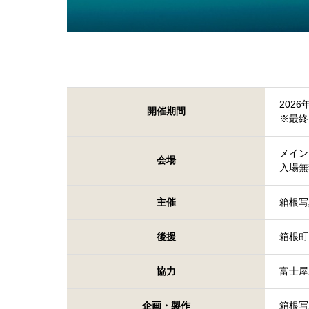
202
開催期間
※最終
メイン
会場
入場無
主催
箱根写
後援
箱根町
協力
富士
企画・製作
箱根写