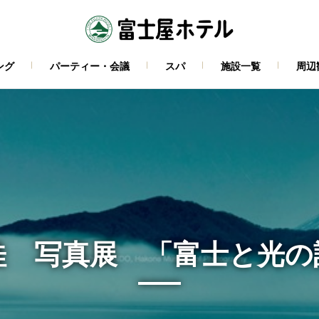
ング
パーティー・会議
スパ
施設一覧
周辺
桂 写真展 「富士と光の