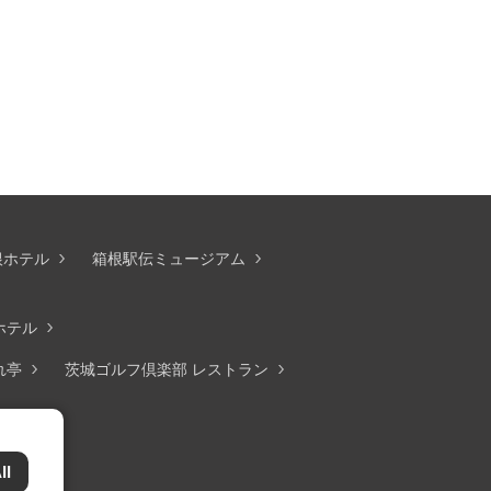
根ホテル
箱根駅伝ミュージアム
ホテル
れ亭
茨城ゴルフ倶楽部 レストラン
ll