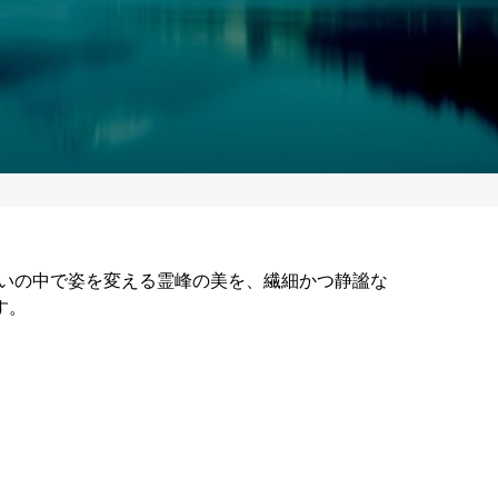
いの中で姿を変える霊峰の美を、繊細かつ静謐な
す。