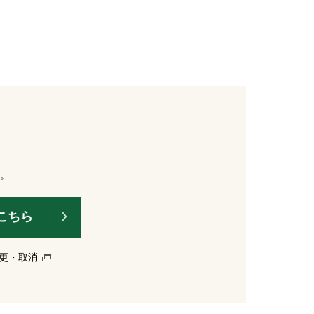
。
こちら
更・取消