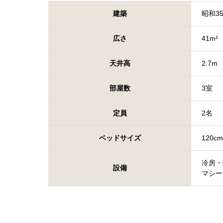
建築
昭和3
広さ
41m²
天井高
2.7m
部屋数
3室
定員
2名
ベッドサイズ
120c
冷房・
設備
マシー