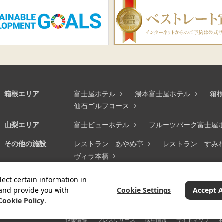
箱根エリア
富士屋ホテル
湯本富士屋ホテル
箱
仙石ゴルフコース
山梨エリア
富士ビューホテル
フルーツパーク富士屋
その他の施設
レストラン あやめ亭
レストラン すみ
ヴィラ本栖
通信販売
オンラインショップ
lect certain information in
Cookie Settings
Accept A
 and provide you with
Cookie Policy
.
企業情報
プレスリリース
採用情報
サイトマップ