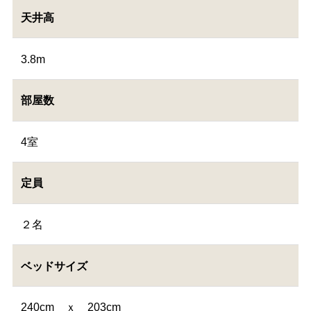
天井高
3.8m
部屋数
4室
定員
２名
ベッドサイズ
240cm ｘ 203cm