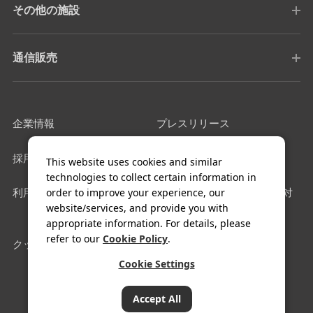
その他の施設
通信販売
企業情報
プレスリリース
採用情報
サイトマップ
This website uses cookies and similar
technologies to collect certain information in
order to improve your experience, our
利用規約
カスタマーハラスメントに対
website/services, and provide you with
する基本方針
appropriate information. For details, please
refer to our
Cookie Policy
.
クッキー設定
Cookie Settings
COPYRIGHT© FUJIYA HOTEL Co.,Ltd. All Rights Reserved.
Accept All